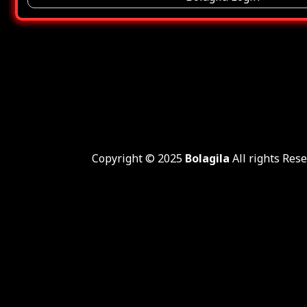
Copyright © 2025
Bolagila
All rights Res